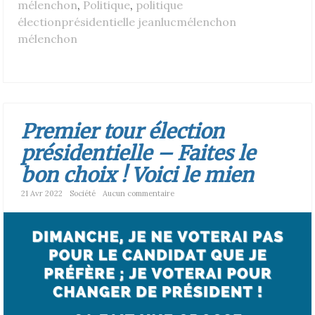
mélenchon
,
Politique
,
politique
électionprésidentielle jeanlucmélenchon
mélenchon
Premier tour élection
présidentielle – Faites le
bon choix ! Voici le mien
21 Avr 2022
Société
Aucun commentaire