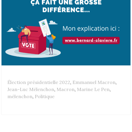
Élection présidentielle 2022
,
Emmanuel Macron
,
Jean-Luc Mélenchon
,
Macron
,
Marine Le Pen
,
mélenchon
,
Politique