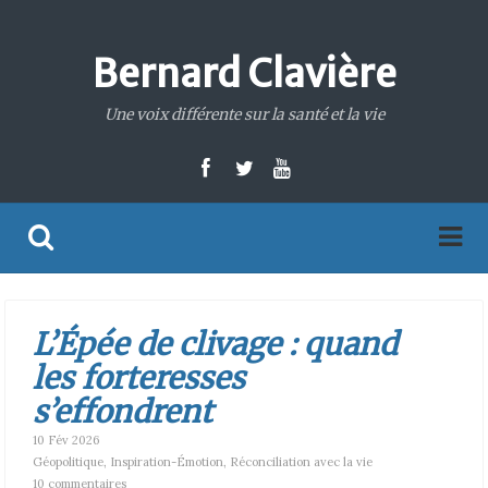
Bernard Clavière
Une voix différente sur la santé et la vie
L’Épée de clivage : quand
les forteresses
s’effondrent
10 Fév 2026
Géopolitique
,
Inspiration-Émotion
,
Réconciliation avec la vie
10 commentaires