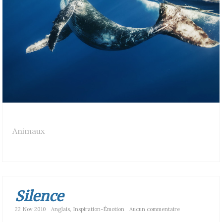
Animaux
Silence
22 Nov 2010
Anglais
,
Inspiration-Émotion
Aucun commentaire