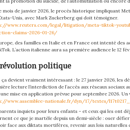
ant la promotion du suicide, de l’automutilation ou encore 
e mois de janvier 2026, le procès historique impliquant Me
États-Unis, avec Mark Zuckerberg qui doit témoigner.
s://www.reuters.com/legal/litigation/meta-tiktok-youtu
ction-claims-2026-01-26/
urope, des familles en Italie et en France ont intenté des 
kTok. L’action italienne aura sa première audience le 12 fév
révolution politique
à, ça devient vraiment intéressant : le 27 janvier 2026, les 
ière lecture l’interdiction de l’accès aux réseaux sociaux 
 une mise en application prévue pour septembre 2026. Un v
s://www.assemblee-nationale.fr/dyn/17/textes/l17t0217
parents inquiets pour leurs enfants – et ceux qui les ont dé
rnent ce que je martèle depuis un demi-siècle : oser défie
ir face aux diktats mortifères, revenir aux lois naturelles d