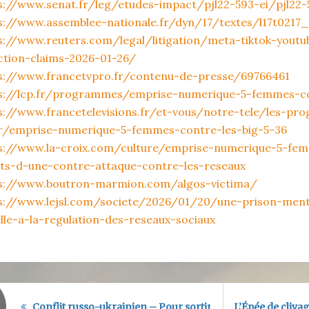
s://www.senat.fr/leg/etudes-impact/pjl22-593-ei/pjl22-
s://www.assemblee-nationale.fr/dyn/17/textes/l17t0217
s://www.reuters.com/legal/litigation/meta-tiktok-youtu
ction-claims-2026-01-26/
s://www.francetvpro.fr/contenu-de-presse/69766461
s://lcp.fr/programmes/emprise-numerique-5-femmes-co
s://www.francetelevisions.fr/et-vous/notre-tele/les-p
r/emprise-numerique-5-femmes-contre-les-big-5-36
s://www.la-croix.com/culture/emprise-numerique-5-fem
ts-d-une-contre-attaque-contre-les-reseaux
s://www.boutron-marmion.com/algos-victima/
s://www.lejsl.com/societe/2026/01/20/une-prison-mental
lle-a-la-regulation-des-reseaux-sociaux
Conflit russo-ukrainien – Pour sortir de l’hypnose
L’Épée de cliva