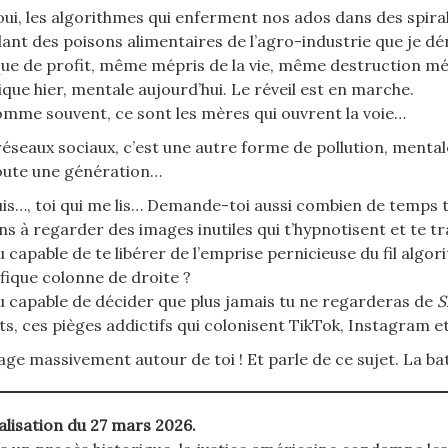
oui, les algorithmes qui enferment nos ados dans des spira
ant des poisons alimentaires de l’agro-industrie que je d
que de profit, même mépris de la vie, même destruction m
ique hier, mentale aujourd’hui. Le réveil est en marche.
omme souvent, ce sont les mères qui ouvrent la voie…
réseaux sociaux, c’est une autre forme de pollution, mentale 
oute une génération…
uis…, toi qui me lis… Demande-toi aussi combien de temps t
ns à regarder des images inutiles qui t’hypnotisent et te 
u capable de te libérer de l’emprise pernicieuse du fil algo
fique colonne de droite ?
u capable de décider que plus jamais tu ne regarderas de
S
ts, ces pièges addictifs qui colonisent TikTok, Instagram 
age massivement autour de toi ! Et parle de ce sujet. La ba
alisation du 27 mars 2026.