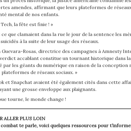
s un procès historique, la justice américaine condamne le
ortes amendes, affirmant que leurs plateformes de réseau
anté mental de nos enfants.
 Tech, la fête est finie ! »
t ce que clamaient dans la rue le jour de la sentence les m
suicidés à la suite de leur usage des réseaux.
a Guevara-Rosas, directrice des campagnes à Amnesty Inter
 verdict accablant constitue un tournant historique dans l
é par les géants du numérique en raison de la conception m
s plateformes de réseaux sociaux. »
ok et Snapchat avaient été également cités dans cette affair
ayant une grosse enveloppe aux plaignants.
oue tourne, le monde change !
R ALLER PLUS LOIN
e combat te parle, voici quelques ressources pour t’informer