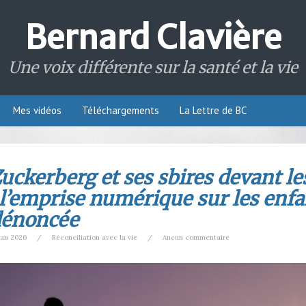
Bernard Clavière
Une voix différente sur la santé et la vie
Mes vidéos
Téléchargements
La Lettre de BC
uckerberg et ses sbires devant l
 l’emprise numérique sur les enf
dénoncée
Jan 2026
/
Réconciliation avec la vie
/
Aucun commentaire