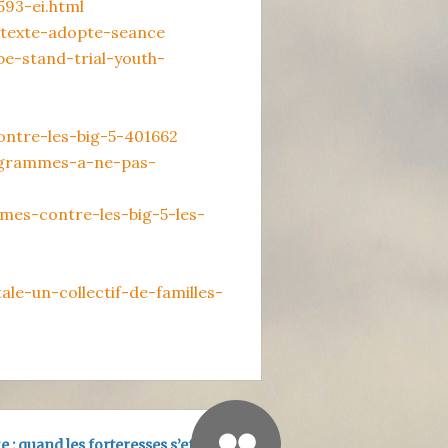
593-ei.html
_texte-adopte-seance
be-stand-trial-youth-
ntre-les-big-5-401662
rogrammes-a-ne-pas-
mes-contre-les-big-5-les-
e-un-collectif-de-familles-
ge : quand les forteresses s’effondrent