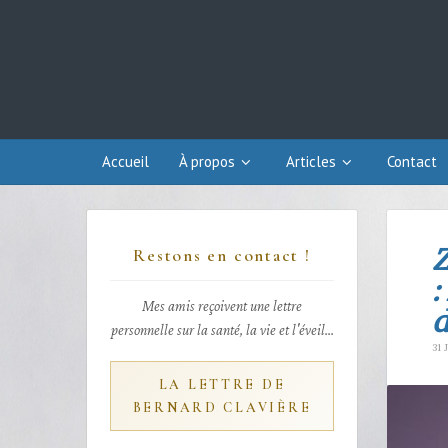
Accueil
À propos
Articles
Contact
Z
Restons en contact !
:
Mes amis reçoivent une lettre
personnelle sur la santé, la vie et l'éveil...
31 
LA LETTRE DE
BERNARD CLAVIÈRE