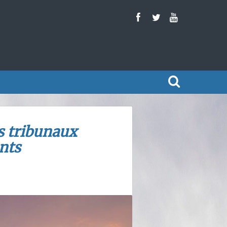
es tribunaux
ants