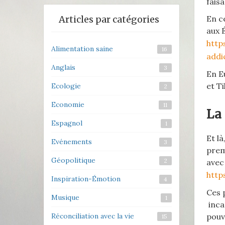
fais
Articles par catégories
En c
aux 
http
Alimentation saine
16
addi
Anglais
3
En E
et Ti
Ecologie
2
Economie
11
La 
Espagnol
1
Et l
Evénements
3
prem
Géopolitique
2
avec
http
Inspiration-Émotion
4
Ces 
Musique
1
inca
Réconciliation avec la vie
pouvo
15