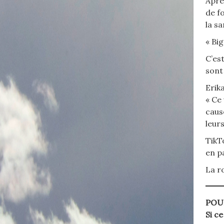
Aprè
de f
la s
« Big
C’es
sont 
Erik
« Ce
caus
leur
TikT
en p
La r
POU
Si c