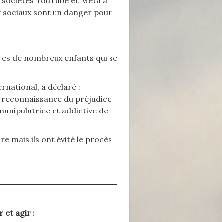
s sociétés YouTube et Meta à
x sociaux sont un danger pour
ères de nombreux enfants qui se
national, a déclaré :
a reconnaissance du préjudice
anipulatrice et addictive de
e mais ils ont évité le procès
 et agir :