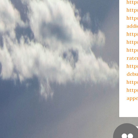
http
http
http
addi
http
http
http
rate
http
debu
http
http
appe