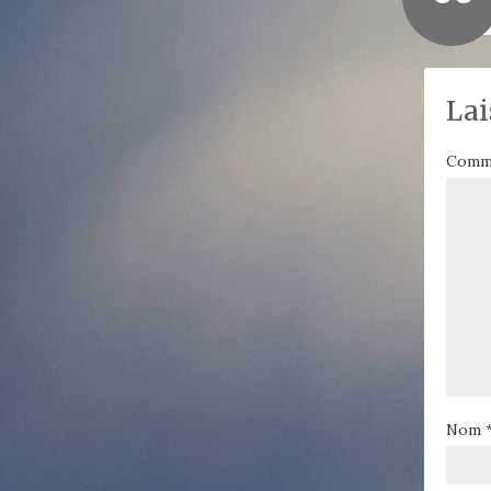
Lai
Comm
Nom