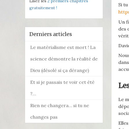
Lisez les
2 premiers chapitres
Si t
gratuitement !
http
Un f
des 
Derniers articles
véri
Davi
Le matérialisme est mort ! La
Nous
science démontre la réalité de
dans
accu
Dieu (désolé si ça dérange)
Et si je passais te voir cet été
Les
?…
Le m
Rien ne changera… si tu ne
dépo
soci
changes pas
Elle