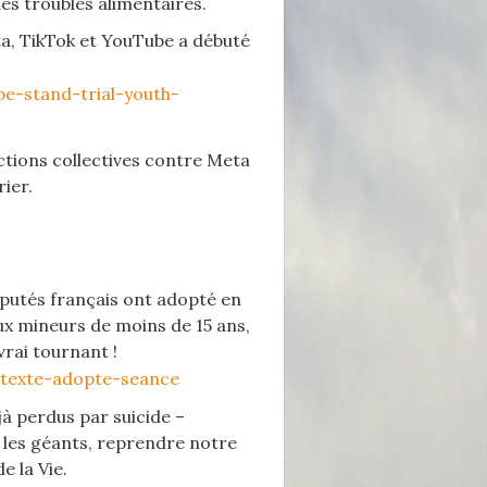
des troubles alimentaires.
ta, TikTok et YouTube a débuté
be-stand-trial-youth-
actions collectives contre Meta
rier.
députés français ont adopté en
aux mineurs de moins de 15 ans,
rai tournant !
_texte-adopte-seance
jà perdus par suicide –
r les géants, reprendre notre
e la Vie.