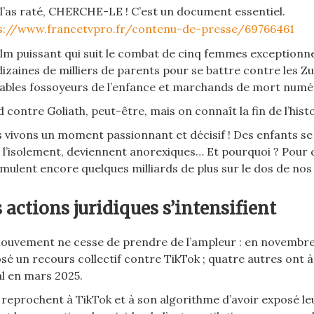
u l’as raté, CHERCHE-LE ! C’est un document essentiel.
s://www.francetvpro.fr/contenu-de-presse/69766461
ilm puissant qui suit le combat de cinq femmes exceptionne
dizaines de milliers de parents pour se battre contre les Z
tables fossoyeurs de l’enfance et marchands de mort num
d contre Goliath, peut-être, mais on connaît la fin de l’hi
 vivons un moment passionnant et décisif ! Des enfants s
 l’isolement, deviennent anorexiques… Et pourquoi ? Pour 
mulent encore quelques milliards de plus sur le dos de nos
 actions juridiques s’intensifient
ouvement ne cesse de prendre de l’ampleur : en novembre 
sé un recours collectif contre TikTok ; quatre autres ont à
al en mars 2025.
s reprochent à TikTok et à son algorithme d’avoir exposé le