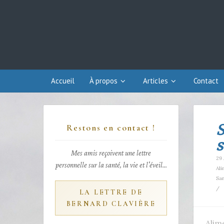
Accueil
À propos
Articles
Contact
S
Restons en contact !
s
Mes amis reçoivent une lettre
29 
personnelle sur la santé, la vie et l'éveil...
Ali
San
/
LA LETTRE DE
BERNARD CLAVIÈRE
Alim