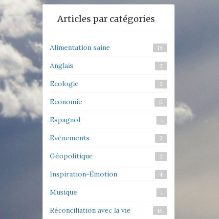
Articles par catégories
Alimentation saine
16
Anglais
3
Ecologie
2
Economie
11
Espagnol
1
Evénements
3
Géopolitique
2
Inspiration-Émotion
4
Musique
1
Réconciliation avec la vie
15