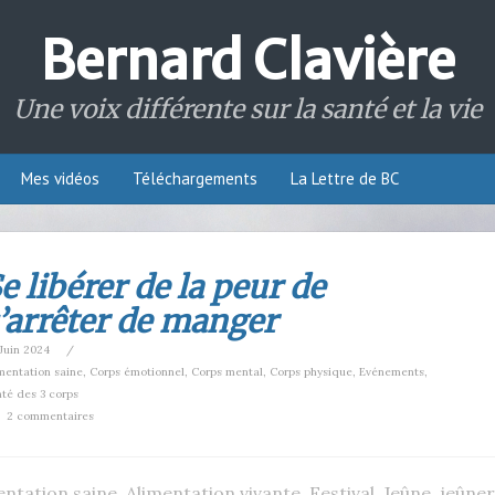
Bernard Clavière
Une voix différente sur la santé et la vie
Mes vidéos
Téléchargements
La Lettre de BC
e libérer de la peur de
’arrêter de manger
Juin 2024
/
mentation saine
,
Corps émotionnel
,
Corps mental
,
Corps physique
,
Evénements
,
té des 3 corps
2 commentaires
entation saine
,
Alimentation vivante
,
Festival
,
Jeûne
,
jeûner