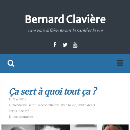
Bernard Clavière
Une voix différente sur la santé et la vie
Ça sert à quoi tout ça ?
13 Mar 2018
Alimentation saine
,
Réconciliation avec la vie
,
Santé des 3
corps
,
Société
12 commentaires