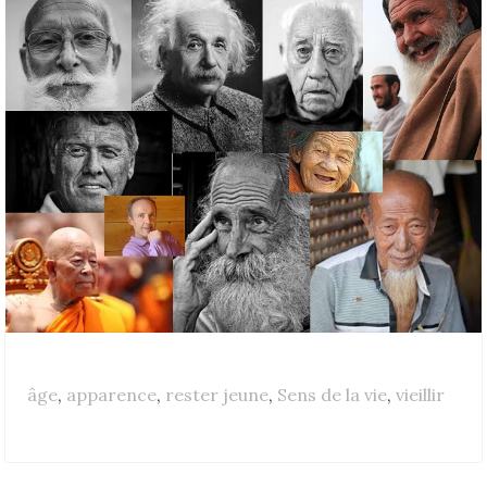
âge
,
apparence
,
rester jeune
,
Sens de la vie
,
vieillir