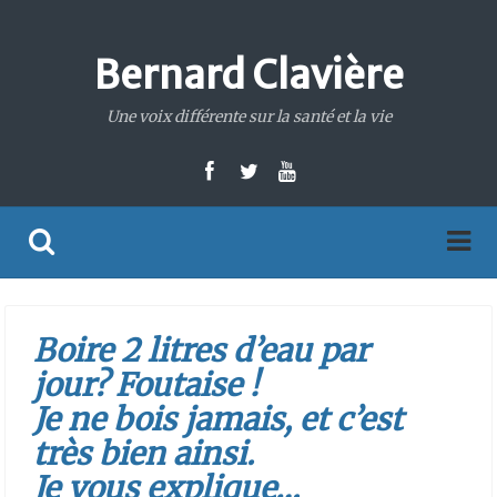
Bernard Clavière
Une voix différente sur la santé et la vie
Boire 2 litres d’eau par
jour? Foutaise !
Je ne bois jamais, et c’est
très bien ainsi.
Je vous explique…