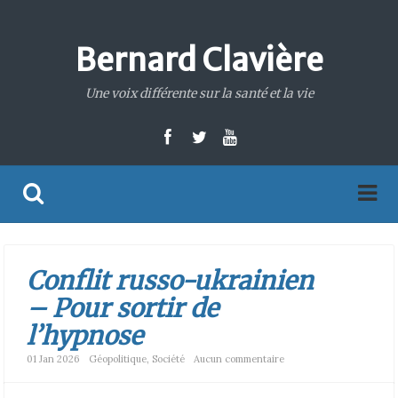
Bernard Clavière
Une voix différente sur la santé et la vie
Conflit russo-ukrainien
– Pour sortir de
l’hypnose
01 Jan 2026
Géopolitique
,
Société
Aucun commentaire