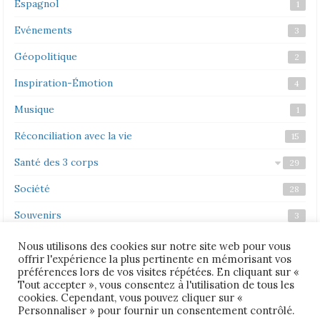
Espagnol
1
Evénements
3
Géopolitique
2
Inspiration-Émotion
4
Musique
1
Réconciliation avec la vie
15
Santé des 3 corps
29
Société
Corps émotionnel
Corps mental
Corps physique
22
28
3
5
Souvenirs
3
Vidéos
2
Nous utilisons des cookies sur notre site web pour vous
offrir l'expérience la plus pertinente en mémorisant vos
Vie politique
1
préférences lors de vos visites répétées. En cliquant sur «
Tout accepter », vous consentez à l'utilisation de tous les
cookies. Cependant, vous pouvez cliquer sur «
Personnaliser » pour fournir un consentement contrôlé.