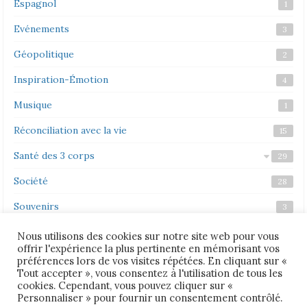
Espagnol
1
Evénements
3
Géopolitique
2
Inspiration-Émotion
4
Musique
1
Réconciliation avec la vie
15
Santé des 3 corps
29
Société
Corps émotionnel
Corps mental
Corps physique
22
28
3
5
Souvenirs
3
Vidéos
2
Nous utilisons des cookies sur notre site web pour vous
offrir l'expérience la plus pertinente en mémorisant vos
Vie politique
1
préférences lors de vos visites répétées. En cliquant sur «
Tout accepter », vous consentez à l'utilisation de tous les
cookies. Cependant, vous pouvez cliquer sur «
Personnaliser » pour fournir un consentement contrôlé.