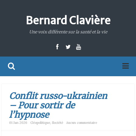
Bernard Clavière
Une voix différente sur la santé et la vie
Conflit russo-ukrainien
– Pour sortir de
l’hypnose
01 Jan 2026
Géopolitique
,
Société
Aucun commentaire