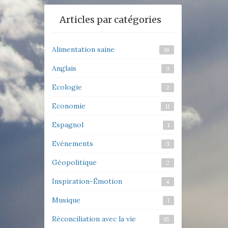
Articles par catégories
Alimentation saine
16
Anglais
3
Ecologie
2
Economie
11
Espagnol
1
Evénements
3
Géopolitique
2
Inspiration-Émotion
4
Musique
1
Réconciliation avec la vie
15