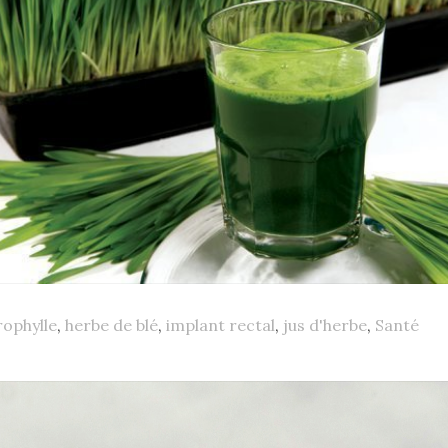
rophylle
,
herbe de blé
,
implant rectal
,
jus d'herbe
,
Santé