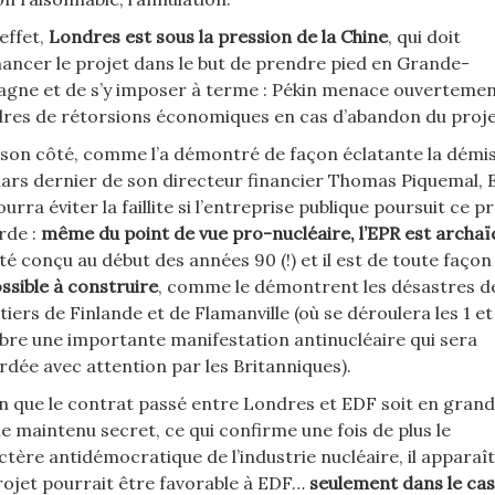
effet,
Londres est sous la pression de la Chine
, qui doit
nancer le projet dans le but de prendre pied en Grande-
agne et de s’y imposer à terme : Pékin menace ouverteme
res de rétorsions économiques en cas d’abandon du proje
 son côté, comme l’a démontré de façon éclatante la démi
ars dernier de son directeur financier Thomas Piquemal,
urra éviter la faillite si l’entreprise publique poursuit ce p
rde :
même du point de vue pro-nucléaire, l’EPR est archa
été conçu au début des années 90 (!) et il est de toute façon
ssible à construire
, comme le démontrent les désastres d
tiers de Finlande et de Flamanville (où se déroulera les 1 et
bre une importante manifestation antinucléaire qui sera
rdée avec attention par les Britanniques).
en que le contrat passé entre Londres et EDF soit en gran
ie maintenu secret, ce qui confirme une fois de plus le
ctère antidémocratique de l’industrie nucléaire, il apparaî
rojet pourrait être favorable à EDF…
seulement dans le cas