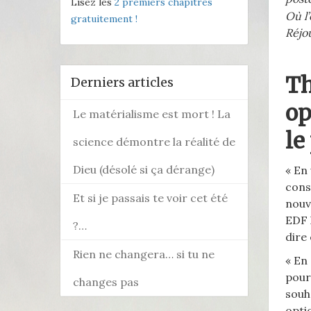
Lisez les
2 premiers chapitres
Où l
gratuitement !
Réjo
Th
Derniers articles
op
Le matérialisme est mort ! La
le
science démontre la réalité de
Dieu (désolé si ça dérange)
« En
cons
Et si je passais te voir cet été
nouv
EDF 
?…
dire 
Rien ne changera… si tu ne
« En
pour
changes pas
souh
opti