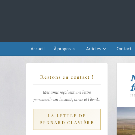
Accueil
À propos
Articles
Contact
N
Restons en contact !
f
Mes amis reçoivent une lettre
15 
personnelle sur la santé, la vie et l'éveil...
LA LETTRE DE
BERNARD CLAVIÈRE