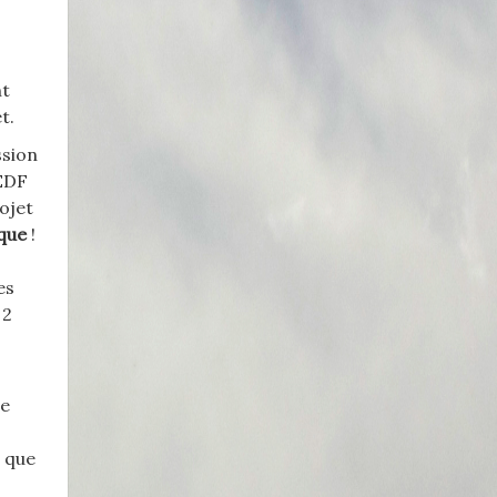
nt
t.
ssion
 EDF
rojet
ïque
!
es
 2
de
t que