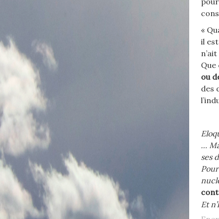
pour 
cons
« Qu
il es
n’ai
Que 
ou d
des 
l’in
Eloq
… Ma
ses 
Pour
nuclé
cont
Et n’
Ener