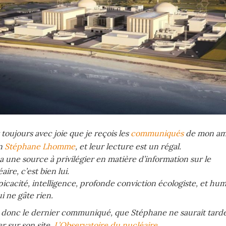
 toujours avec joie que je reçois les
communiqués
de mon ami
in
Stéphane Lhomme
, et leur lecture est un régal.
y a une source à privilégier en matière d’information sur le
aire, c’est bien lui.
icacité, intelligence, profonde conviction écologiste, et hu
i ne gâte rien.
i donc le dernier communiqué, que Stéphane ne saurait tarde
r sur son site,
L’Observatoire du nucléaire
.