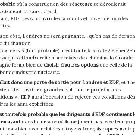
obable
où la construction des réacteurs se déroulerait
ectement et sans retard.
faut, EDF devra couvrir les surcoûts et payer de lourdes
ités.
 son côté, Londres ne sera gagnante… qu’en cas de dérap
e du chantier.
dans ce cas (fort probable), c’est toute la stratégie énergét
ays qui s’effondrerait : à la croisée des chemins, la Grande-
agne ferait bien de
choisir d’autres options
que celle de la
bonde industrie nucléaire.
fallait donc une porte de sortie pour Londres et EDF
, et Th
vient de l’ouvrir en grand en validant le projet « sous
itions » : EDF aura l’occasion de rejeter ces conditions dè
res les aura explicitées.
est toutefois probable que les dirigeants d’EDF continuent 
e en avant
dans la mesure où ils ne jouent pas avec leur pro
nt mais bien avec celui des citoyens français : après avoir 