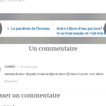
La parabole de l’homme d’affaires et du pêcheur
Boire 2 litres d’eau par jour? F
Je ne bois jamais, et c’est très b
Je vous explique…
Un commentaire
comte
•
10 years ago
antinucleaire depuis toujours[non merci!] merci pour vos infos
Répondre
sser un commentaire