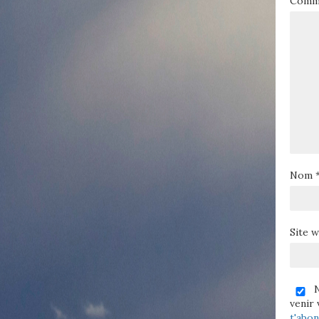
Comm
Nom
Site 
N
venir 
t'abo