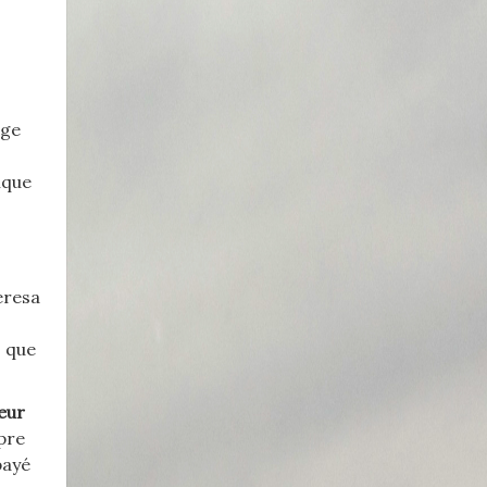
age
ique
eresa
s que
leur
pre
payé