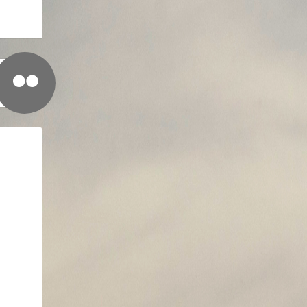
outaise !
ien ainsi.