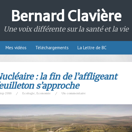
Bernard Clavière
Une voix différente sur la santé et la vie
Mes vidéos
Téléchargements
La Lettre de BC
ucléaire : la fin de l’affligeant
euilleton s’approche
Sep 2016
/
Ecologie
,
Economie
/
Un commentaire