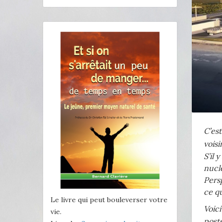
C’est
vois
S’il 
nuclé
Persp
ce qu
Le livre qui peut bouleverser votre
Voic
vie.
poste