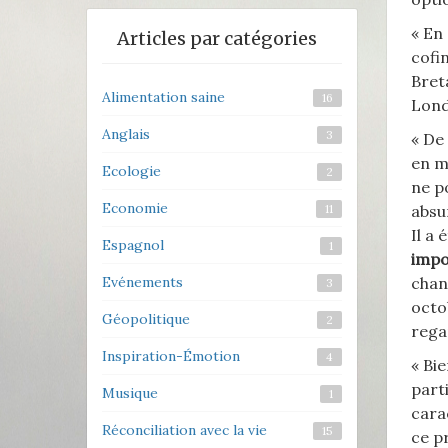
« En 
Articles par catégories
cofi
Bret
Alimentation saine
16
Lond
Anglais
3
« De
en m
Ecologie
2
ne po
Economie
absu
11
Il a 
Espagnol
1
impo
chan
Evénements
3
octo
Géopolitique
2
rega
Inspiration-Émotion
4
« Bi
part
Musique
1
cara
Réconciliation avec la vie
15
ce p