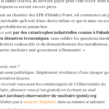
la faillite d’Areva, ils devront payer pour celle d’EDF dont l
équences seront encore pires.
ant au chantier des EPR d’Hinkley Point, s‘il commence un j
t inévitable qu’il soit d’une durée infinie et que la mise en se
t probablement jamais lieu.
ce soit
par des catastrophes industrielles comme à Fukus
es désastres économiques
, sans oublier les questions insol
déchets radioactifs et du démantèlement des installations,
dustrie nucléaire nuit gravement à l’humanité. »
uent, non ?
is aussi pathétique. Simplement révélateur d’une époque qui
dernières heures.
 recevoir vous aussi les communiqués de L’Observatoire du
aire, abonnez-vous (c’est gratuit) en écrivant au mail
act (arobase) observatoire-du-nucleaire (point) org
hésitez pas à
soutenir Stéphane
dans sa mission si salutaire
.
gie
,
Nucléaire