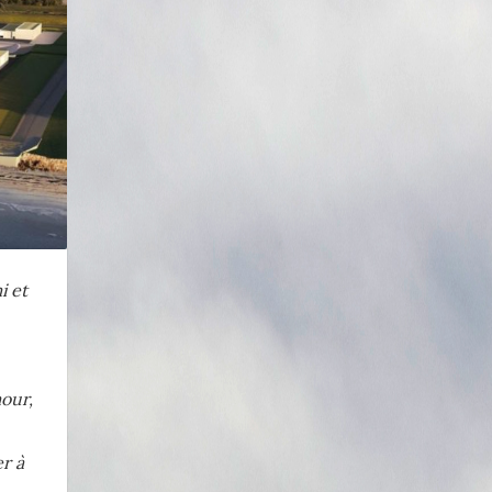
 et
mour,
r à