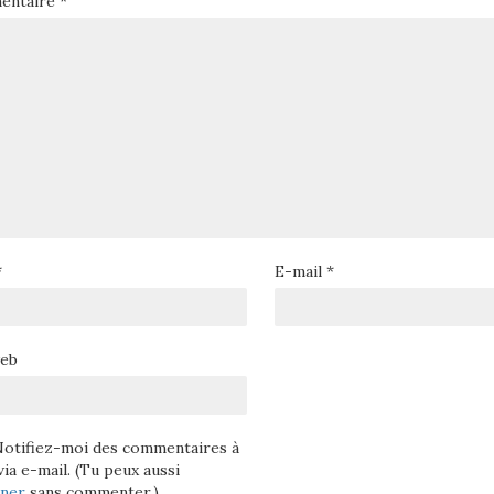
entaire
*
*
E-mail
*
web
otifiez-moi des commentaires à
via e-mail. (Tu peux aussi
nner
sans commenter.)