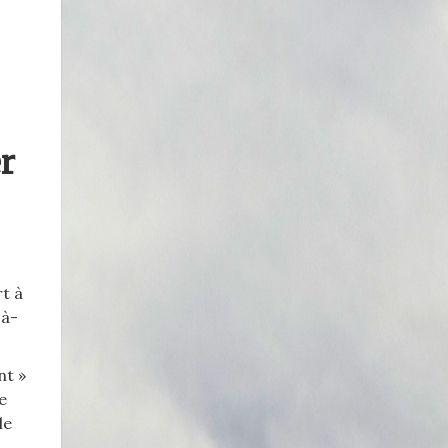
r
t à
-à-
nt »
e
le