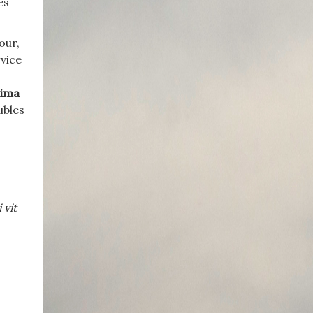
es
our,
rvice
hima
ubles
 vit