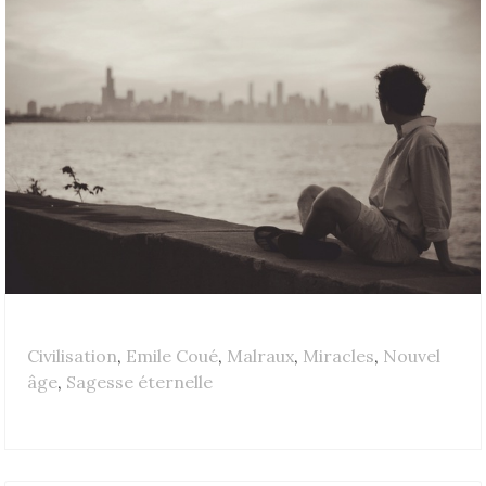
Civilisation
,
Emile Coué
,
Malraux
,
Miracles
,
Nouvel
âge
,
Sagesse éternelle