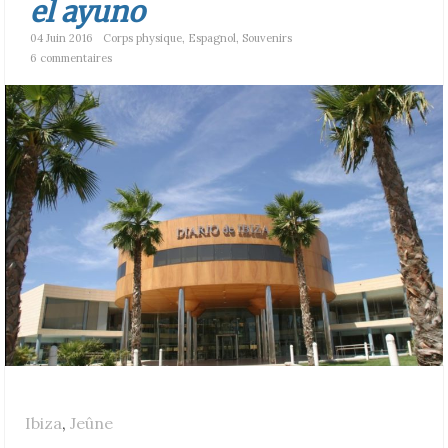
el ayuno
04 Juin 2016
Corps physique
,
Espagnol
,
Souvenirs
6 commentaires
Ibiza
,
Jeûne