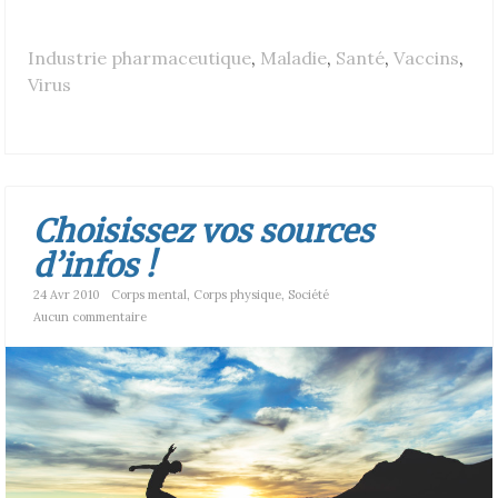
Industrie pharmaceutique
,
Maladie
,
Santé
,
Vaccins
,
Virus
Choisissez vos sources
d’infos !
24 Avr 2010
Corps mental
,
Corps physique
,
Société
Aucun commentaire