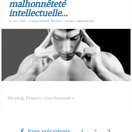
malhonnêteté
intellectuelle…
12 Avr 2010
Corps mental
,
Société
Aucun commentaire
Mental
,
Pensée réactionnaire
Page précédente
1
2
3