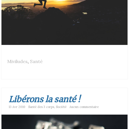
Miviludes
,
Santé
Libérons la santé !
13 Avr 2010
Santé des 3 corps
,
Société
Aucun commentaire