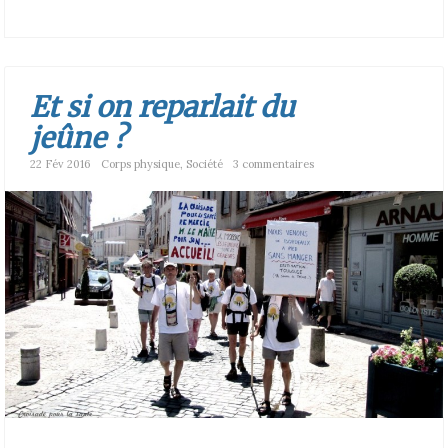
Et si on reparlait du
jeûne ?
22 Fév 2016
Corps physique
,
Société
3 commentaires