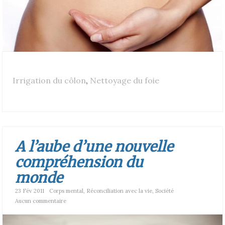
Irrigation du côlon
,
Nettoyage du foie
A l’aube d’une nouvelle
compréhension du
monde
23 Fév 2011
Corps mental
,
Réconciliation avec la vie
,
Société
Aucun commentaire