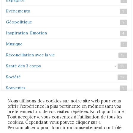
1
Evénements
3
Géopolitique
2
Inspiration-Émotion
4
Musique
1
Réconciliation avec la vie
15
Santé des 3 corps
29
Société
Corps émotionnel
Corps mental
Corps physique
22
28
3
5
Souvenirs
3
Vidéos
2
Nous utilisons des cookies sur notre site web pour vous
offrir l'expérience la plus pertinente en mémorisant vos
Vie politique
1
préférences lors de vos visites répétées. En cliquant sur «
Tout accepter », vous consentez à l'utilisation de tous les
cookies. Cependant, vous pouvez cliquer sur «
Personnaliser » pour fournir un consentement contrôlé.